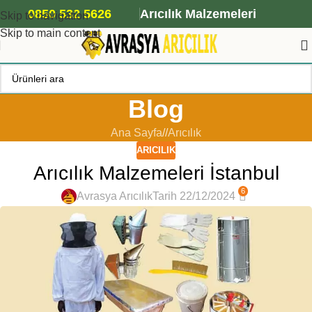
ANA ARI SİPARİŞİ İÇİN TIKLAYIN
0850 532 5626
Arıcılık Malzemeleri
Skip to navigation
Skip to main content
Blog
Ana Sayfa
/
Arıcılık
ARICILIK
Arıcılık Malzemeleri İstanbul
6
Avrasya Arıcılık
Tarih 22/12/2024