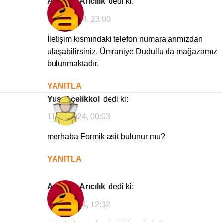
Avrasya Arıcılık
dedi ki:
21/06/2024, 23:00
İletişim kısmındaki telefon numaralarımızdan
ulaşabilirsiniz. Ümraniye Dudullu da mağazamız
bulunmaktadır.
YANITLA
yusuf çelikkol
dedi ki:
11/02/2024, 00:03
merhaba Formik asit bulunur mu?
YANITLA
Avrasya Arıcılık
dedi ki:
11/02/2024, 12:32