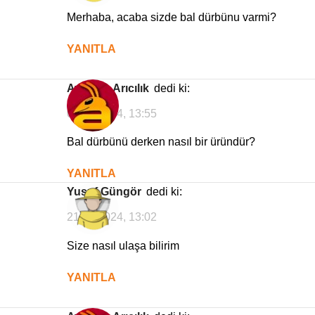
Merhaba, acaba sizde bal dürbünu varmi?
YANITLA
Avrasya Arıcılık
dedi ki:
09/08/2024, 13:55
Bal dürbünü derken nasıl bir üründür?
YANITLA
Yusuf Güngör
dedi ki:
21/06/2024, 13:02
Size nasıl ulaşa bilirim
YANITLA