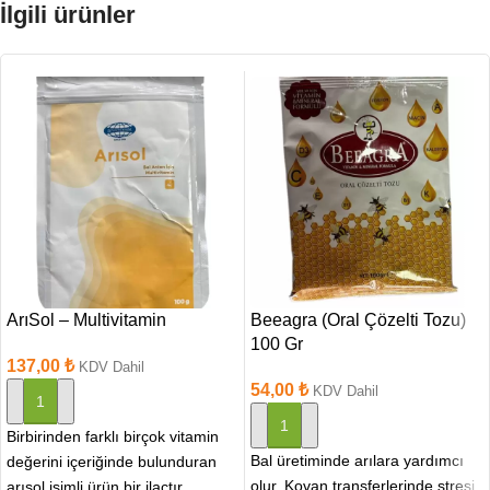
İlgili ürünler
ArıSol – Multivitamin
Beeagra (Oral Çözelti Tozu)
100 Gr
137,00
₺
KDV Dahil
54,00
₺
KDV Dahil
SEPETE EKLE
SEPETE EKLE
Birbirinden farklı birçok vitamin
Bal üretiminde arılara yardımcı
değerini içeriğinde bulunduran
olur. Kovan transferlerinde stresi
arısol isimli ürün bir ilaçtır.