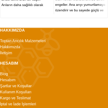
engeller. Ana arıyı yumurtlamaya
Arıların daha sağlıklı olarak
özendirir ve bu sayede güçlü ve
yaşayabilmesini sağlamaktadır.
hastalığa dayanıklı
Uygun yöntem
HAKKIMIZDA
Toptan Arıcılık Malzemeleri
Hakkımızda
İletişim
HESABIM
Blog
Hesabım
Şartlar ve Koşullar
Kullanım Koşulları
Kargo ve Teslimat
İptal ve İade İşlemleri