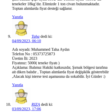
tenekeler 18kg’dır. Elimizde 1 ton civarı bulunmaktadır.
Toptan alımlarda fiyat desteği sağlanır.
Yanıtla
Taha
dedi ki:
04/09/2023, 06:10
Adı soyadı: Muhammed Taha Aydın
Telefon No : 05373725873
Üretim İli: 2023
Fiyatınız: 5000( teneke fiyatı )
Açıklama: Balımız Hakiki katkısızdır, Şırnak bölgesi tarafına
ait diken balıdır , Toptan alımlarda fiyat değişiklik gösterebilir
,Alacak kişi isterse test aşamasına da sokabilir. İyi Günler :)
Yanıtla
RIZA
dedi ki:
03/09/2023, 17:06