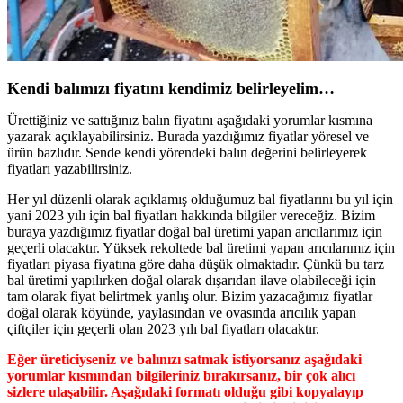
Kendi balımızı fiyatını kendimiz belirleyelim…
Ürettiğiniz ve sattığınız balın fiyatını aşağıdaki yorumlar kısmına
yazarak açıklayabilirsiniz. Burada yazdığımız fiyatlar yöresel ve
ürün bazlıdır. Sende kendi yörendeki balın değerini belirleyerek
fiyatları yazabilirsiniz.
Her yıl düzenli olarak açıklamış olduğumuz bal fiyatlarını bu yıl için
yani 2023 yılı için bal fiyatları hakkında bilgiler vereceğiz. Bizim
buraya yazdığımız fiyatlar doğal bal üretimi yapan arıcılarımız için
geçerli olacaktır. Yüksek rekoltede bal üretimi yapan arıcılarımız için
fiyatları piyasa fiyatına göre daha düşük olmaktadır. Çünkü bu tarz
bal üretimi yapılırken doğal olarak dışarıdan ilave olabileceği için
tam olarak fiyat belirtmek yanlış olur. Bizim yazacağımız fiyatlar
doğal olarak köyünde, yaylasından ve ovasında arıcılık yapan
çiftçiler için geçerli olan 2023 yılı bal fiyatları olacaktır.
Eğer üreticiyseniz ve balınızı satmak istiyorsanız aşağıdaki
yorumlar kısmından bilgileriniz bırakırsanız, bir çok alıcı
sizlere ulaşabilir. Aşağıdaki formatı olduğu gibi kopyalayıp