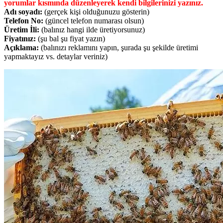
yorumlar kısmında düzenleyerek kendi bilgilerinizi yazınız.
Adı soyadı:
(gerçek kişi olduğunuzu gösterin)
Telefon No:
(güncel telefon numarası olsun)
Üretim İli:
(balınız hangi ilde üretiyorsunuz)
Fiyatınız:
(şu bal şu fiyat yazın)
Açıklama:
(balınızı reklamını yapın, şurada şu şekilde üretimi
yapmaktayız vs. detaylar veriniz)