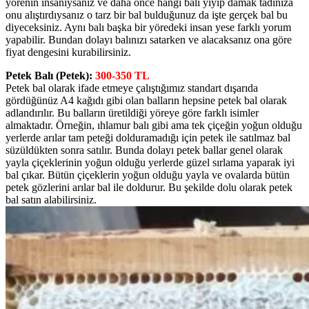
yörenin insanıysanız ve daha önce hangi balı yiyip damak tadınıza
onu alıştırdıysanız o tarz bir bal bulduğunuz da işte gerçek bal bu
diyeceksiniz. Aynı balı başka bir yöredeki insan yese farklı yorum
yapabilir. Bundan dolayı balınızı satarken ve alacaksanız ona göre
fiyat dengesini kurabilirsiniz.
Petek Balı (Petek):
300-350 TL
Petek bal olarak ifade etmeye çalıştığımız standart dışarıda
gördüğünüz A4 kağıdı gibi olan balların hepsine petek bal olarak
adlandırılır. Bu balların üretildiği yöreye göre farklı isimler
almaktadır. Örneğin, ıhlamur balı gibi ama tek çiçeğin yoğun olduğu
yerlerde arılar tam peteği dolduramadığı için petek ile satılmaz bal
süzüldükten sonra satılır. Bunda dolayı petek ballar genel olarak
yayla çiçeklerinin yoğun olduğu yerlerde güzel sırlama yaparak iyi
bal çıkar. Bütün çiçeklerin yoğun olduğu yayla ve ovalarda bütün
petek gözlerini arılar bal ile doldurur. Bu şekilde dolu olarak petek
bal satın alabilirsiniz.