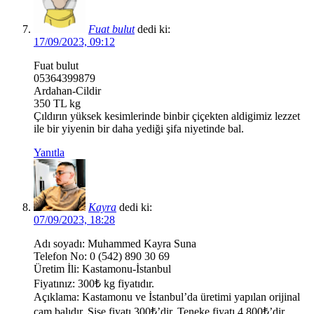
Fuat bulut
dedi ki:
17/09/2023, 09:12
Fuat bulut
05364399879
Ardahan-Cildir
350 TL kg
Çıldırın yüksek kesimlerinde binbir çiçekten aldigimiz lezzet
ile bir yiyenin bir daha yediği şifa niyetinde bal.
Yanıtla
Kayra
dedi ki:
07/09/2023, 18:28
Adı soyadı: Muhammed Kayra Suna
Telefon No: 0 (542) 890 30 69
Üretim İli: Kastamonu-İstanbul
Fiyatınız: 300₺ kg fiyatıdır.
Açıklama: Kastamonu ve İstanbul’da üretimi yapılan orijinal
çam balıdır. Şişe fiyatı 300₺’dir. Teneke fiyatı 4.800₺’dir