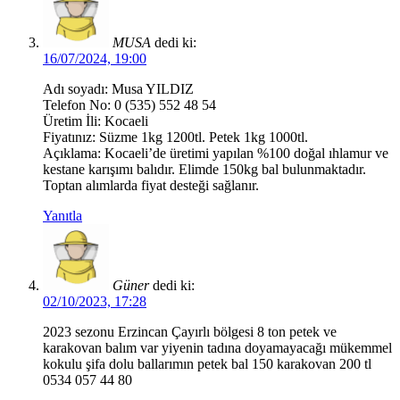
MUSA
dedi ki:
16/07/2024, 19:00
Adı soyadı: Musa YILDIZ
Telefon No: 0 (535) 552 48 54
Üretim İli: Kocaeli
Fiyatınız: Süzme 1kg 1200tl. Petek 1kg 1000tl.
Açıklama: Kocaeli’de üretimi yapılan %100 doğal ıhlamur ve
kestane karışımı balıdır. Elimde 150kg bal bulunmaktadır.
Toptan alımlarda fiyat desteği sağlanır.
Yanıtla
Güner
dedi ki:
02/10/2023, 17:28
2023 sezonu Erzincan Çayırlı bölgesi 8 ton petek ve
karakovan balım var yiyenin tadına doyamayacağı mükemmel
kokulu şifa dolu ballarımın petek bal 150 karakovan 200 tl
0534 057 44 80