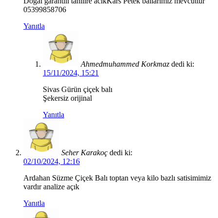
Doğal garantili tahlilre acikKars Petek ballarimiz mevcuttur
05399858706
Yanıtla
Ahmedmuhammed Korkmaz
dedi ki:
15/11/2024, 15:21
Sivas Gürün çiçek balı
Şekersiz orijinal
Yanıtla
Seher Karakoç
dedi ki:
02/10/2024, 12:16
Ardahan Süzme Çiçek Balı toptan veya kilo bazlı satisimimiz
vardır analize açık
Yanıtla