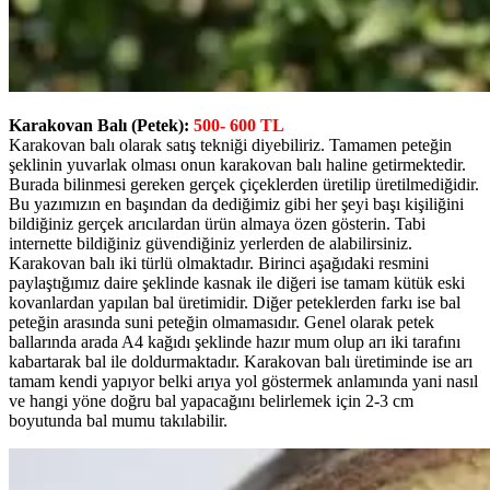
Karakovan Balı (Petek):
500- 600 TL
Karakovan balı olarak satış tekniği diyebiliriz. Tamamen peteğin
şeklinin yuvarlak olması onun karakovan balı haline getirmektedir.
Burada bilinmesi gereken gerçek çiçeklerden üretilip üretilmediğidir.
Bu yazımızın en başından da dediğimiz gibi her şeyi başı kişiliğini
bildiğiniz gerçek arıcılardan ürün almaya özen gösterin. Tabi
internette bildiğiniz güvendiğiniz yerlerden de alabilirsiniz.
Karakovan balı iki türlü olmaktadır. Birinci aşağıdaki resmini
paylaştığımız daire şeklinde kasnak ile diğeri ise tamam kütük eski
kovanlardan yapılan bal üretimidir. Diğer peteklerden farkı ise bal
peteğin arasında suni peteğin olmamasıdır. Genel olarak petek
ballarında arada A4 kağıdı şeklinde hazır mum olup arı iki tarafını
kabartarak bal ile doldurmaktadır. Karakovan balı üretiminde ise arı
tamam kendi yapıyor belki arıya yol göstermek anlamında yani nasıl
ve hangi yöne doğru bal yapacağını belirlemek için 2-3 cm
boyutunda bal mumu takılabilir.