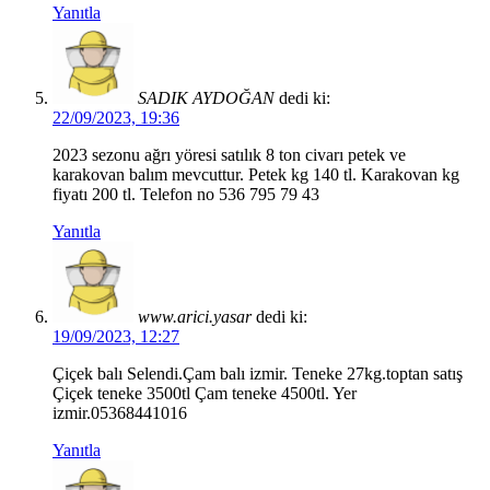
Yanıtla
SADIK AYDOĞAN
dedi ki:
22/09/2023, 19:36
2023 sezonu ağrı yöresi satılık 8 ton civarı petek ve
karakovan balım mevcuttur. Petek kg 140 tl. Karakovan kg
fiyatı 200 tl. Telefon no 536 795 79 43
Yanıtla
www.arici.yasar
dedi ki:
19/09/2023, 12:27
Çiçek balı Selendi.Çam balı izmir. Teneke 27kg.toptan satış
Çiçek teneke 3500tl Çam teneke 4500tl. Yer
izmir.05368441016
Yanıtla