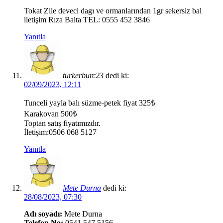
Tokat Zile deveci dagı ve ormanlarından 1gr sekersiz bal
iletişim Rıza Balta TEL: 0555 452 3846
Yanıtla
turkerburc23
dedi ki:
02/09/2023, 12:11
Tunceli yayla balı süzme-petek fiyat 325₺
Karakovan 500₺
Toptan satış fiyatımızdır.
İletişim:0506 068 5127
Yanıtla
Mete Durna
dedi ki:
28/08/2023, 07:30
Adı soyadı:
Mete Durna
Telefon No:
0541 547 5156