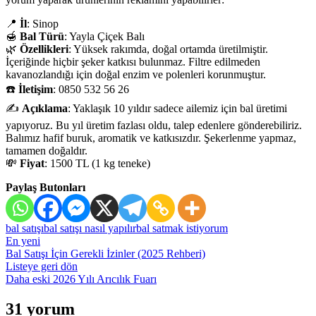
📍
İl
: Sinop
🍯
Bal Türü
: Yayla Çiçek Balı
🌿
Özellikleri
: Yüksek rakımda, doğal ortamda üretilmiştir.
İçeriğinde hiçbir şeker katkısı bulunmaz. Filtre edilmeden
kavanozlandığı için doğal enzim ve polenleri korunmuştur.
☎️
İletişim
: 0850 532 56 26
✍️
Açıklama
: Yaklaşık 10 yıldır sadece ailemiz için bal üretimi
yapıyoruz. Bu yıl üretim fazlası oldu, talep edenlere gönderebiliriz.
Balımız hafif buruk, aromatik ve katkısızdır. Şekerlenme yapmaz,
tamamen doğaldır.
💸
Fiyat
: 1500 TL (1 kg teneke)
Paylaş Butonları
bal satışı
bal satışı nasıl yapılır
bal satmak istiyorum
En yeni
Bal Satışı İçin Gerekli İzinler (2025 Rehberi)
Listeye geri dön
Daha eski
2026 Yılı Arıcılık Fuarı
31 yorum