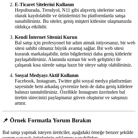
E-Ticaret Sitelerini Kullanın
Hepsiburada, Trendyol, N11 gibi alışveriş sitelerine satıcı
olarak kaydolabilir ve ürünlerinizi bu platformlarda satışa
sunabilirsiniz. Bu siteler, geniş müşteri kitlesine ulaşmanızda
oldukça etkilidir.
Kendi İnternet Sitenizi Kurun
Bal satışı için profesyonel bir adım atmak istiyorsanız, bir web
sitesi sahibi olmanız büyük avantaj sağlar. Bir web sitesi
kurarak markalaşabilir, ürün bilgilerinizi daha geniş kitlelerle
paylaşabilirsiniz. Alanında uzman bir web geliştirici ile
çalışarak kısa sürede satışa hazır bir siteye sahip olabilirsiniz.
Sosyal Medyayı Aktif Kullanın
Facebook, Instagram, Twitter gibi sosyal medya platformları
sayesinde hem arkadaş çevrenize hem de daha geniş kitlelere
balınızı tanıtabilirsiniz. Özellikle Instagram üzerinden bal
üretim sürecinizi paylaşmanız güven oluşturur ve satışınızı
artırır.
📌 Örnek Formatla Yorum Bırakın
Bal satışı yapmak isteyen üreticiler, aşağıdaki örneğe benzer şekilde
yorum yaparak ürünlerinin reklamını yapabilirler: