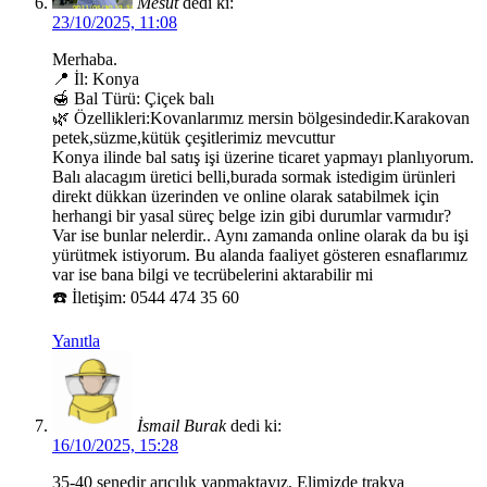
Mesut
dedi ki:
23/10/2025, 11:08
Merhaba.
📍 İl: Konya
🍯 Bal Türü: Çiçek balı
🌿 Özellikleri:Kovanlarımız mersin bölgesindedir.Karakovan
petek,süzme,kütük çeşitlerimiz mevcuttur
Konya ilinde bal satış işi üzerine ticaret yapmayı planlıyorum.
Balı alacagım üretici belli,burada sormak istedigim ürünleri
direkt dükkan üzerinden ve online olarak satabilmek için
herhangi bir yasal süreç belge izin gibi durumlar varmıdır?
Var ise bunlar nelerdir.. Aynı zamanda online olarak da bu işi
yürütmek istiyorum. Bu alanda faaliyet gösteren esnaflarımız
var ise bana bilgi ve tecrübelerini aktarabilir mi
☎️ İletişim: 0544 474 35 60
Yanıtla
İsmail Burak
dedi ki:
16/10/2025, 15:28
35-40 senedir arıcılık yapmaktayız, Elimizde trakya