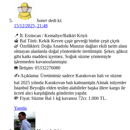
Soner
dedi ki:
15/12/2025, 21:48
📍 İl: Erzincan / Kemaliye/Balkiri Köyü
🍯 Bal Türü: Kekik Keven çaşir gevreği binbir çeşit çiçek
🌿 Özellikleri: Doğu Anadolu Munzur dağları ekili tarim alanı
olmayan alanlarda doğal yöntemlerle üretilmiştir. Şeker, glikoz
gibi katkı maddesi içermez. Soğuk süzme yöntemiyle
işlenmeden kavanozlanmıştır.
☎️ İletişim: 05332276080
✍️ Açıklama: Üretimimiz sadece Karakovan balı ve süzme
bal 2025 yılında Karakovan balı kalmamiştir.Almak istiyenler
İstanbul Beyoğlu elden teslim alabilirler başka illere kargo ile
ücreti alıcı karşılığinda gönderim yapılır.
💸 Fiyat: Süzme Bal 1 kğ kavanoz 72cc 1.000 TL.
Yanıtla