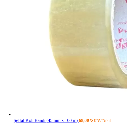
Şeffaf Koli Bandı (45 mm x 100 m)
68,00
₺
KDV Dahil