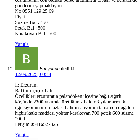
gönderim yapmaktayım
No:0551 129 25 69
Fiyat ;
Süzme Bal : 450
Petek Bal : 500
Karakovan Bal : 500
Yanıtla
Bunyamin
dedi ki:
12/09/2025, 00:44
İl: Erzurum
Bal türü: çiçek balı
Özellikler: erzurumun palandöken ilçesine bağlı sığırlı
köyünde 2300 rakımda ürettiğimiz baldır 3 yıldır arıcılıkla
uğraşıyorum ürün fazlası balımı satıyorum tamamen doğaldır
hiçbir katkı maddesi yoktur karakovan 700 petek 600 süzme
500tl
İletişim 05416527325
Yanıtla