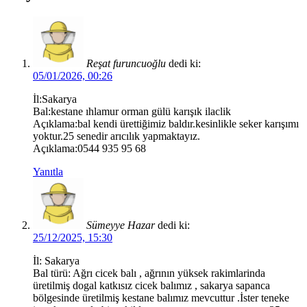
Reşat furuncuoğlu
dedi ki:
05/01/2026, 00:26
İl:Sakarya
Bal:kestane ıhlamur orman gülü karışık ilaclik
Açıklama:bal kendi ürettiğimiz baldır.kesinlikle seker karışımı
yoktur.25 senedir arıcılık yapmaktayız.
Açıklama:0544 935 95 68
Yanıtla
Sümeyye Hazar
dedi ki:
25/12/2025, 15:30
İl: Sakarya
Bal türü: Ağrı cicek balı , ağrının yüksek rakimlarinda
üretilmiş dogal katkısız cicek balımız , sakarya sapanca
bölgesinde üretilmiş kestane balımız mevcuttur .İster teneke