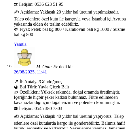
☎️ İletişim: 0536 623 51 95
✍️ Açıklama: Yaklaşık 20 yıldır bal üretimi yapılmaktadır.
Talep edenlere özel kutu ile kargoyla veya İstanbul içi Avrupa
yakasında elden de teslim edebiliriz.
💸 Fiyat: Petek bal kg 800 / Karakovan balı kg 1000 / Süzme
bal kg 800
Yanıtla
M. Onur Er
dedi ki:
26/08/2025, 11:41
📍 İl: Antalya/Gündoğmuş
🍯 Bal Türü: Yayla Çiçek Balı
🌿 Özellikleri: Yüksek rakımda, doğal ortamda üretilmiştir.
İçeriğinde hiçbir şeker katkısı bulunmaz. Filtre edilmeden
kavanozlandığı için doğal enzim ve polenleri korunmuştur.
☎️ İletişim: 0545 380 7303
✍️ Açıklama: Yaklaşık 40 yıldır bal üretimi yapıyoruz. Talep
edenlere özel kutularda kargo ile gönderebiliriz. Balımız hafif
buruk, aromatik ve katkısızdır. Şekerlenme yapmaz, tamamen