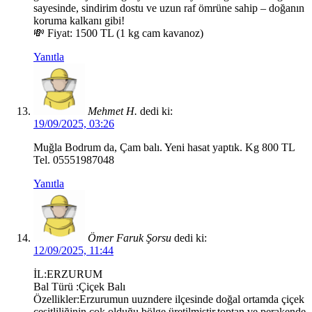
sayesinde, sindirim dostu ve uzun raf ömrüne sahip – doğanın
koruma kalkanı gibi!
💸 Fiyat: 1500 TL (1 kg cam kavanoz)
Yanıtla
Mehmet H.
dedi ki:
19/09/2025, 03:26
Muğla Bodrum da, Çam balı. Yeni hasat yaptık. Kg 800 TL
Tel. 05551987048
Yanıtla
Ömer Faruk Şorsu
dedi ki:
12/09/2025, 11:44
İL:ERZURUM
Bal Türü :Çiçek Balı
Özellikler:Erzurumun uuzndere ilçesinde doğal ortamda çiçek
çeşitliliğinin çok olduğu bölge üretilmiştir.toptan ve perakende