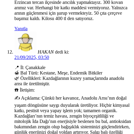
Erzincan tercan ilçesinde arıcılık yapmaktayız. 300 kovan
arımız var. Herhangi bir katkı maddesi vermiyoruz. Yalnızca
arının güçlenmesi için şurup vermekteyiz. 50 çıta çerçeve
başımız kaldı. Kilosu 400 tl den satıyoruz.
Yanıtla
HAKAN
dedi ki:
21/09/2025, 03:50
📍 İl: Çanakkale
🍯 Bal Türü: Kestane, Meşe, Endemik Bitkiler
🌿 Özellikleri: Kazdağlarının kuzey yamaçlarında anadolu
arısı ile üretilmiştir.
☎️ İletişim:
✍️ Açıklama: Çünkü her kavanoz, Anadolu Arısı’nın doğal
yaşam döngüsüne saygı duyularak üretiliyor. Hiçbir kimyasal
katkı, pestisit veya yapay işlem yok; tamamen organik.
Kazdağları’nın temiz havası, zengin biyoçeşitliliği ve
mitolojik İda Dağı’nın enerjisiyle beslenen bu bal, antioksidan
bakımından zengin olup bağışıklık sisteminizi güçlendirirken,
günlük enerjinizi doğal yoldan artırıyor. Salgı balı özelliği