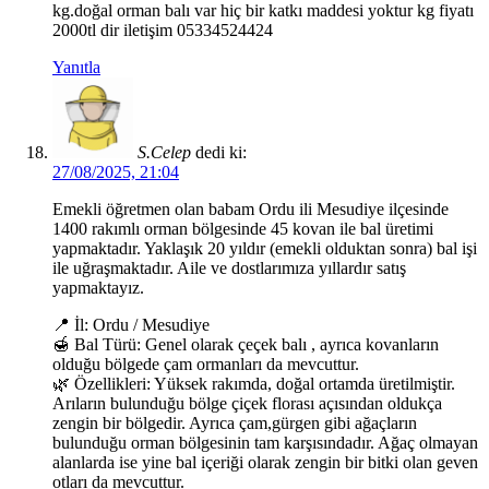
kg.doğal orman balı var hiç bir katkı maddesi yoktur kg fiyatı
2000tl dir iletişim 05334524424
Yanıtla
S.Celep
dedi ki:
27/08/2025, 21:04
Emekli öğretmen olan babam Ordu ili Mesudiye ilçesinde
1400 rakımlı orman bölgesinde 45 kovan ile bal üretimi
yapmaktadır. Yaklaşık 20 yıldır (emekli olduktan sonra) bal işi
ile uğraşmaktadır. Aile ve dostlarımıza yıllardır satış
yapmaktayız.
📍 İl: Ordu / Mesudiye
🍯 Bal Türü: Genel olarak çeçek balı , ayrıca kovanların
olduğu bölgede çam ormanları da mevcuttur.
🌿 Özellikleri: Yüksek rakımda, doğal ortamda üretilmiştir.
Arıların bulunduğu bölge çiçek florası açısından oldukça
zengin bir bölgedir. Ayrıca çam,gürgen gibi ağaçların
bulunduğu orman bölgesinin tam karşısındadır. Ağaç olmayan
alanlarda ise yine bal içeriği olarak zengin bir bitki olan geven
otları da mevcuttur.