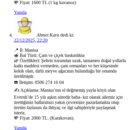
💸 Fiyat: 1600 TL (1 kg kavanoz)
Yanıtla
Ahmet Kara
dedi ki:
22/12/2025, 22:20
📍 İl: Manisa
🍯 Bal Türü: Çam ve çiçek baskınlıkta
🌿 Özellikleri: Şehrin tozundan uzak, tamamen doğal yollarla
katkı maddesi vermeden, çam ormanları ve her köşesinde
kekik olan, türlü meyve ağacının bulunduğu bir ortamda
üretilmiştir.
☎️ İletişim: 0506 274 16 04
✍️ Açıklama: Manisa’nın el değmemiş yayla köyü olan
Evrenli’de 15 yılı aşkın süredir baba- kız olarak ailemiz için
ürettiğimiz ballarımızı yakın çevremize pazarlamakta olup
üretim fazlasını da ihtiyaç ve ilgi sahipleriyle paylaşmak
isteriz.
💸 Fiyat: 2000 TL. (Karakovan).
Yanıtla