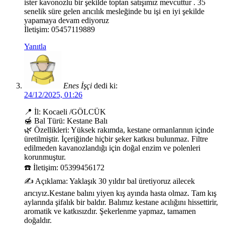
ister kavonozlu bir şekilde toptan satışımız mevcuttur . 35
senelik süre gelen arıcılık mesleğinde bu işi en iyi şekilde
yapamaya devam ediyoruz
İletişim: 05457119889
Yanıtla
Enes İşçi
dedi ki:
24/12/2025, 01:26
📍 İl: Kocaeli /GÖLCÜK
🍯 Bal Türü: Kestane Balı
🌿 Özellikleri: Yüksek rakımda, kestane ormanlarının içinde
üretilmiştir. İçeriğinde hiçbir şeker katkısı bulunmaz. Filtre
edilmeden kavanozlandığı için doğal enzim ve polenleri
korunmuştur.
☎️ İletişim: 05399456172
✍️ Açıklama: Yaklaşık 30 yıldır bal üretiyoruz ailecek
arıcıyız.Kestane balını yiyen kış ayında hasta olmaz. Tam kış
aylarında şifalık bir baldır. Balımız kestane acılığını hissettirir,
aromatik ve katkısızdır. Şekerlenme yapmaz, tamamen
doğaldır.