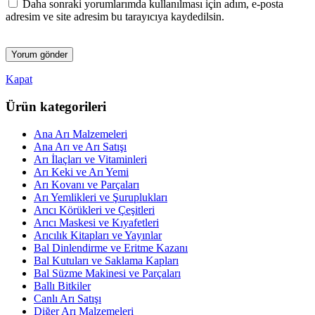
Daha sonraki yorumlarımda kullanılması için adım, e-posta
adresim ve site adresim bu tarayıcıya kaydedilsin.
Kapat
Ürün kategorileri
Ana Arı Malzemeleri
Ana Arı ve Arı Satışı
Arı İlaçları ve Vitaminleri
Arı Keki ve Arı Yemi
Arı Kovanı ve Parçaları
Arı Yemlikleri ve Şuruplukları
Arıcı Körükleri ve Çeşitleri
Arıcı Maskesi ve Kıyafetleri
Arıcılık Kitapları ve Yayınlar
Bal Dinlendirme ve Eritme Kazanı
Bal Kutuları ve Saklama Kapları
Bal Süzme Makinesi ve Parçaları
Ballı Bitkiler
Canlı Arı Satışı
Diğer Arı Malzemeleri