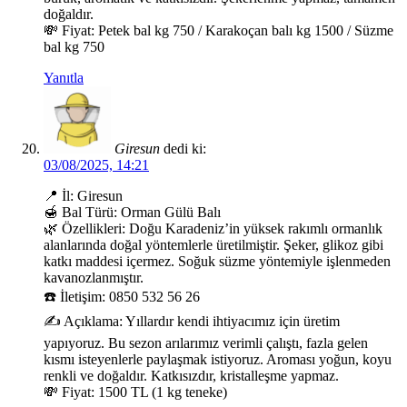
doğaldır.
💸 Fiyat: Petek bal kg 750 / Karakoçan balı kg 1500 / Süzme
bal kg 750
Yanıtla
Giresun
dedi ki:
03/08/2025, 14:21
📍 İl: Giresun
🍯 Bal Türü: Orman Gülü Balı
🌿 Özellikleri: Doğu Karadeniz’in yüksek rakımlı ormanlık
alanlarında doğal yöntemlerle üretilmiştir. Şeker, glikoz gibi
katkı maddesi içermez. Soğuk süzme yöntemiyle işlenmeden
kavanozlanmıştır.
☎️ İletişim: 0850 532 56 26
✍️ Açıklama: Yıllardır kendi ihtiyacımız için üretim
yapıyoruz. Bu sezon arılarımız verimli çalıştı, fazla gelen
kısmı isteyenlerle paylaşmak istiyoruz. Aroması yoğun, koyu
renkli ve doğaldır. Katkısızdır, kristalleşme yapmaz.
💸 Fiyat: 1500 TL (1 kg teneke)